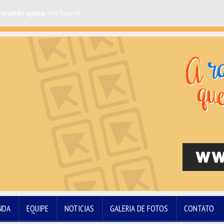
ocando agora:
Alô Toca Aí
NDA
EQUIPE
NOTICIAS
GALERIA DE FOTOS
CONTATO